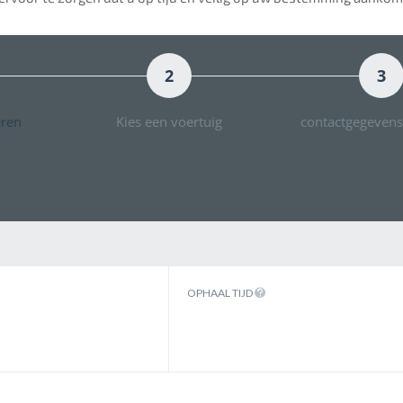
2
3
eren
Kies een voertuig
contactgegevens
OPHAAL TIJD