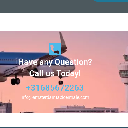
Have any Question?
Call us Today!
+31685672263
Info@amsterdamtaxicentrale.com