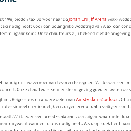
Johan Cruijff Arena
t? Wij bieden taxivervoer naar de
, Ajax-weds
 taxi nodig heeft voor een belangrijke wedstrijd van Ajax, een conc
 bestemming aankomt. Onze chauffeurs zijn bekend met de omgeving 
het handig om uw vervoer van tevoren te regelen. Wij bieden een 
 concert. Onze chauffeurs kennen de omgeving goed en weten de sn
Amsterdam-Zuidoos
ijlmer, Reigersbos en andere delen van
t. Of 
ijn professioneel en vriendelijk en zorgen ervoor dat u veilig en 
 betaalt. Wij bieden een breed scala aan voertuigen, waaronder lux
kenen, ongeacht wanneer u ons nodig heeft. Als u op zoek bent naa
ervoor te zorgen dat u op tijd en veilig op uw bestemming aankom