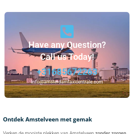
Have any Question?
Call us Today!
+31685672263
Info@amsterdamtaxicentrale.com
Ontdek Amstelveen met gemak
Verken de mooiste plekken van Amstelveen
zonder zorgen