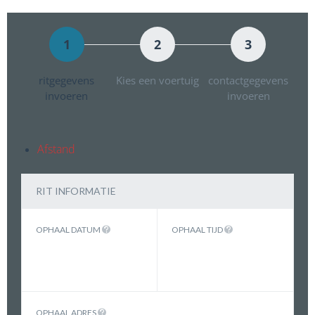
1
2
3
ritgegevens
Kies een voertuig
contactgegevens
invoeren
invoeren
Afstand
RIT INFORMATIE
OPHAAL DATUM
OPHAAL TIJD
OPHAAL ADRES