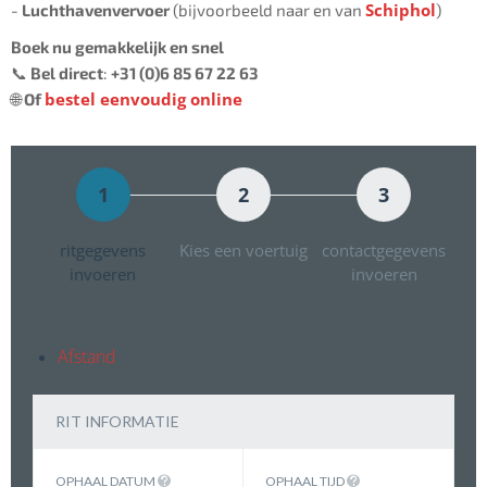
Schiphol
-
Luchthavenvervoer
(bijvoorbeeld naar en van
)
Boek nu gemakkelijk en snel
📞
Bel direct
:
+31 (0)6 85 67 22 63
bestel eenvoudig online
🌐
Of
1
2
3
ritgegevens
Kies een voertuig
contactgegevens
invoeren
invoeren
Afstand
RIT INFORMATIE
OPHAAL DATUM
OPHAAL TIJD