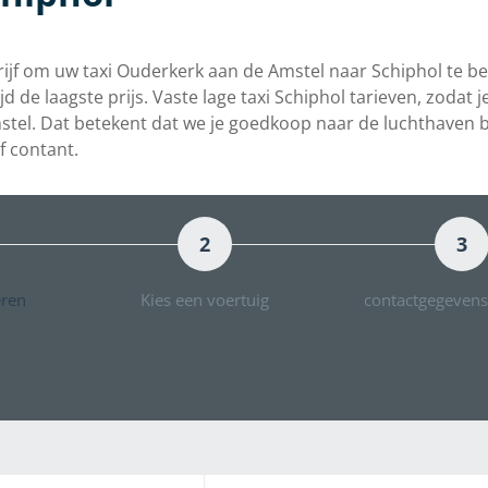
ijf om uw taxi Ouderkerk aan de Amstel naar Schiphol te bes
ltijd de laagste prijs. Vaste lage taxi Schiphol tarieven, zoda
mstel. Dat betekent dat we je goedkoop naar de luchthaven
of contant.
2
3
eren
Kies een voertuig
contactgegevens