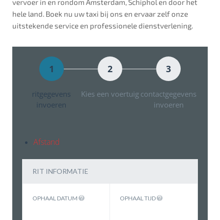
vervoer in en rondom Amsterdam, Schiphol en door het
hele land. Boek nu uw taxi bij ons en ervaar zelf onze
uitstekende service en professionele dienstverlening.
1
2
3
ritgegevens
Kies een voertuig
contactgegevens
invoeren
invoeren
Afstand
RIT INFORMATIE
OPHAAL DATUM
OPHAAL TIJD