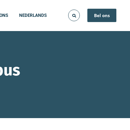
Bel ons
 ONS
NEDERLANDS
bus