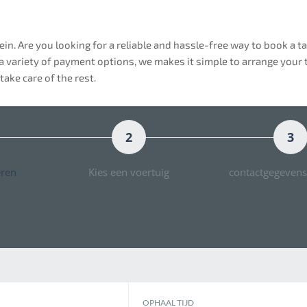
ein. Are you looking for a reliable and hassle-free way to book a 
a variety of payment options, we makes it simple to arrange your t
take care of the rest.
2
3
eren
Kies een voertuig
contactgegevens
OPHAAL TIJD