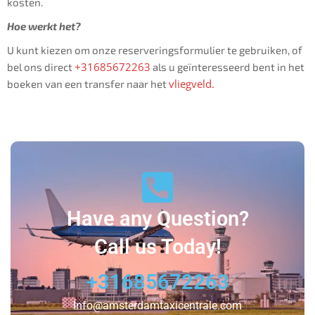
kosten.
Hoe werkt het?
U kunt kiezen om onze reserveringsformulier te gebruiken, of
+31685672263
bel ons direct
als u geïnteresseerd bent in het
vliegveld.
boeken van een transfer naar het
Have any Question?
Call us Today!
+31685672263
Info@amsterdamtaxicentrale.com